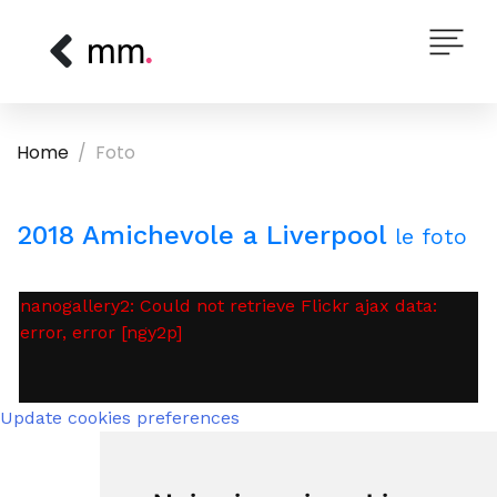
Home
Foto
2018 Amichevole a Liverpool
le foto
nanogallery2: Could not retrieve Flickr ajax data:
error, error [ngy2p]
Update cookies preferences