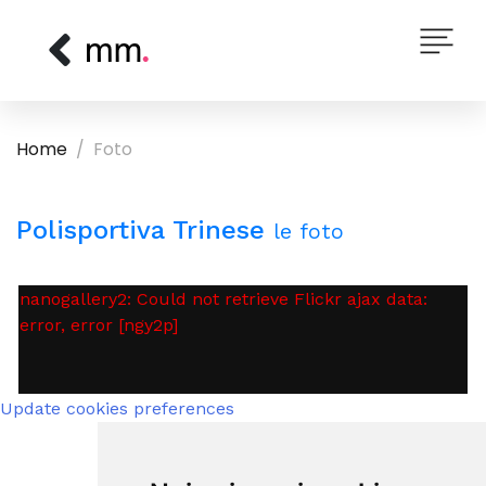
Home
Foto
Polisportiva Trinese
le foto
nanogallery2: Could not retrieve Flickr ajax data:
error, error [ngy2p]
Update cookies preferences