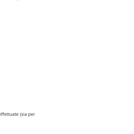
effettuate (sia per