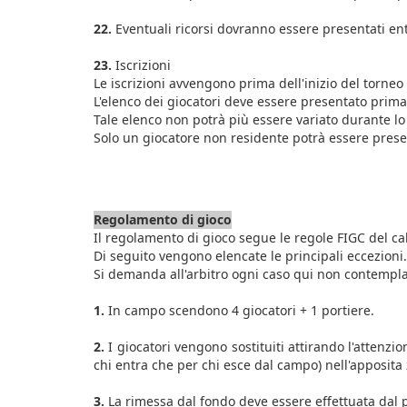
22.
Eventuali ricorsi dovranno essere presentati entr
23.
Iscrizioni
Le iscrizioni avvengono prima dell'inizio del torne
L'elenco dei giocatori deve essere presentato prima 
Tale elenco non potrà più essere variato durante lo
Solo un giocatore non residente potrà essere prese
Regolamento di gioco
Il regolamento di gioco segue le regole FIGC del cal
Di seguito vengono elencate le principali eccezioni.
Si demanda all'arbitro ogni caso qui non contempla
1.
In campo scendono 4 giocatori + 1 portiere.
2.
I giocatori vengono sostituiti attirando l'attenzio
chi entra che per chi esce dal campo) nell'apposita 
3.
La rimessa dal fondo deve essere effettuata dal p