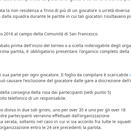
ta la non residenza a Trino di più di un giocatore o un'età diversa 
dalla squadra durante le partite in cui tali giocatori risultavano p
gio 2016 al campo della Comunità di San Francesco.
ato prima dell'inizio del torneo o a scelta inderogabile degli orga
prima partita, è obbligatorio presentare l'organico completo dell
i sua parte per ogni giocatore. Il foglio da compilare è scaricabile
uò causare l'esclusione del giocatore dalle gare a discrezione dell
ella consegna della rosa dei partecipanti (vedi punto 5)
pito telefonico di un responsabile.
o diviso in due soli gironi, uno per over 35 e uno per gli over 18
adre partecipanti verranno effettuati dall'organizzazione.
ssa serata, soltanto nel caso in cui vi sia accordo fra tutte le squad
'organizzazione entro le 24 ore precedenti la partita.