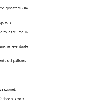
o giocatore (sia
squadra.
alza oltre, ma in
(anche l'eventuale
ento del pallone.
izzazione).
feriore a 3 metri