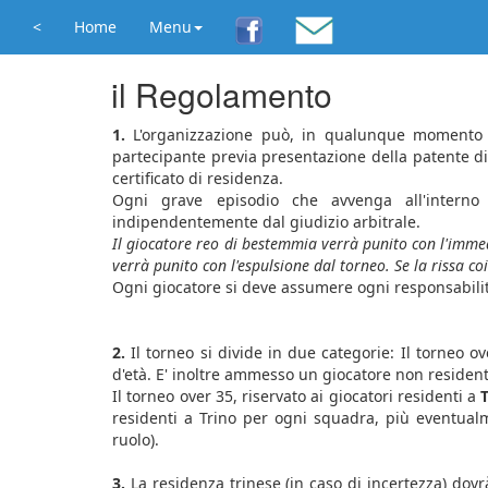
<
Home
Menu
il Regolamento
1.
L'organizzazione può, in qualunque momento de
partecipante previa presentazione della patente di gu
certificato di residenza.
Ogni grave episodio che avvenga all'interno 
indipendentemente dal giudizio arbitrale.
Il giocatore reo di bestemmia verrà punito con l'immed
verrà punito con l'espulsione dal torneo. Se la rissa c
Ogni giocatore si deve assumere ogni responsabilità
2.
Il torneo si divide in due categorie: Il torneo ov
d'età. E' inoltre ammesso un giocatore non residen
Il torneo over 35, riservato ai giocatori residenti a
residenti a Trino per ogni squadra, più eventualm
ruolo).
3.
La residenza trinese (in caso di incertezza) dovr