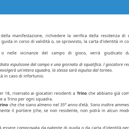
lla manifestazione, richiedere la verifica della residenza di 
ida in corso di validità o, se sprovvisto, la carta d'identità in cor
o nelle vicinanze del campo di gioco, verrà giudicato dal
iata espulsione dal campo e una giornata di squalifica. l giocatore re
oinvolgerà un'intera squadra, la stessa sarà espulsa dal torneo.
 in caso di infortunio.
er 18, riservato ai giocatori residenti a
Trino
che abbiano già comp
te a Trino per ogni squadra.
Trino
che che siano almeno nel 35° anno d'età. Sono inoltre ammess
ente il portiere (che, se non residente, non potrà in alcun modo
à essere comprovata da patente di guida o da carta d'identità per 