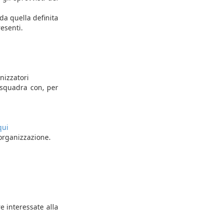
da quella definita
resenti.
nizzatori
a squadra con, per
qui
'organizzazione.
re interessate alla